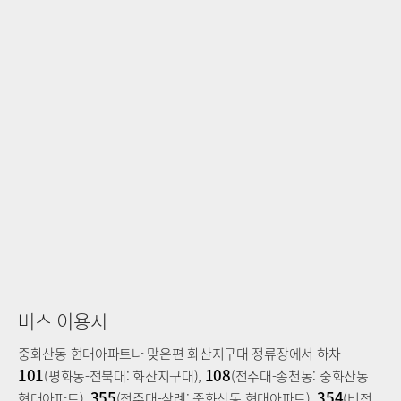
버스 이용시
중화산동 현대아파트나 맞은편 화산지구대 정류장에서 하차
101
108
(평화동-전북대: 화산지구대),
(전주대-송천동: 중화산동
355
354
현대아파트),
(전주대-삼례: 중화산동 현대아파트),
(비전